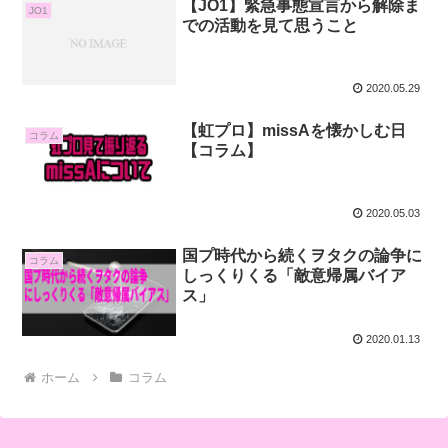
【JO1】緊急事態宣言から解除ま
JO1
での活動を見て思うこと
2020.05.29
【虹プロ】missAを懐かしむ日
コラム
【コラム】
2020.05.03
国プ時代から続くヲタクの論争に
コラム
しっくりくる「敵意帰属バイア
ス」
2020.01.13
ホーム
コラム